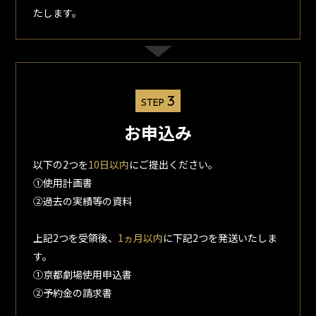
たします。
3
STEP
お申込み
以下の2つを
10日以内
にご提出ください。
①使用計画書
②過去の実績等の資料
上記2つを受領後、
1ヵ月以内
に下記2つを発送いたしま
す。
①京都劇場使用申込書
②予約金の請求書