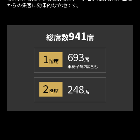
からの集客に効果的な立地です。
941
総席数
席
693
1
席
階席
車椅子席2席含む
2
248
階席
席