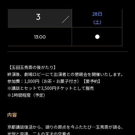
28日
3
(土)
13:00
●
【玉田玉秀斎の後がたり】
終演後、劇場ロビーにて出演者との懇親会を開催いたします。
参加費：1,000円（お茶・お菓子付き）【要予約】
※講談とセットで3,500円チケットとして販売
※1時間程度（予定）
内容
京都講談復活から、語りの原点を今ふたたび―玉秀斎が語る、
光悦と宗達、二人の天才の交差点