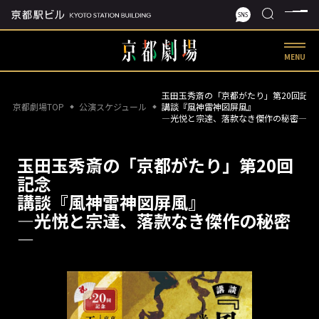
MENU
玉田玉秀斎の「京都がたり」第20回記念
京都劇場TOP
公演スケジュール
講談『風神雷神図屏風』
―光悦と宗達、落款なき傑作の秘密―
玉田玉秀斎の「京都がたり」第20回
記念
講談『風神雷神図屏風』
―光悦と宗達、落款なき傑作の秘密
―