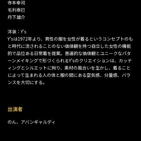
寺本幸司
毛利泰巳
丹下雄介
洋装：Y's
Y'sは1972年より、男性の服を女性が着るというコンセプトのも
と時代に流されることのない価値観を持つ自立した女性の機能
的で品位ある日常着を提案。普遍的な価値観とユニークなパタ
ーンメイキングで形づくられるY'sのクリエイションは、カッテ
ィングとシルエットに拘り、素材の風合いを生かし、着ること
によって生まれる人の体と服の間にある空気感、分量感、バラ
ンスを大切にする。
出演者
のん、アバンギャルディ