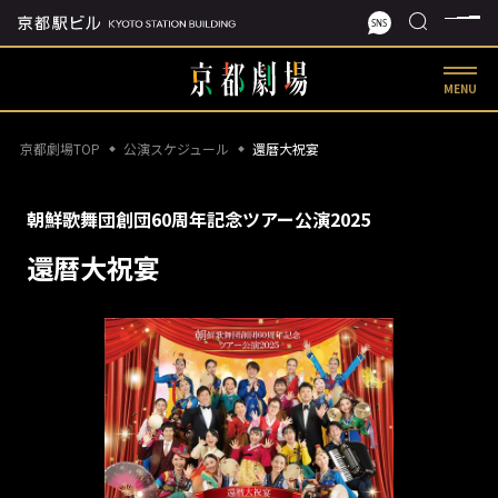
MENU
京都劇場TOP
公演スケジュール
還暦大祝宴
朝鮮歌舞団創団60周年記念ツアー公演2025
還暦大祝宴