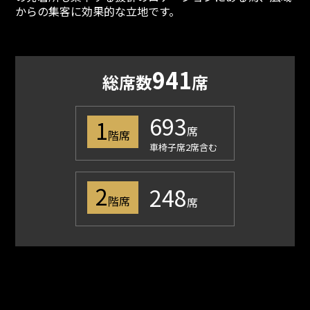
からの集客に効果的な立地です。
941
総席数
席
693
1
席
階席
車椅子席2席含む
2
248
階席
席