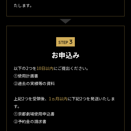
たします。
3
STEP
お申込み
以下の2つを
10日以内
にご提出ください。
①使用計画書
②過去の実績等の資料
上記2つを受領後、
1ヵ月以内
に下記2つを発送いたしま
す。
①京都劇場使用申込書
②予約金の請求書